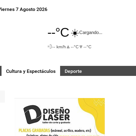
Viernes 7 Agosto 2026
--°C
☀️
Cargando...
💨
🔼
🔽
-- km/h
--°C
--°C
Cultura y Espectáculos
Deporte