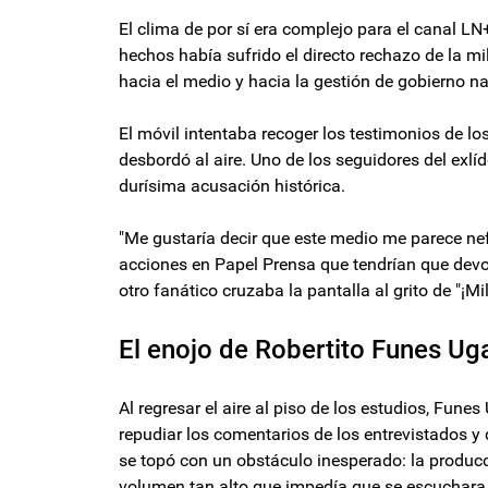
El clima de por sí era complejo para el canal LN
hechos había sufrido el directo rechazo de la mil
hacia el medio y hacia la gestión de gobierno na
El móvil intentaba recoger los testimonios de lo
desbordó al aire. Uno de los seguidores del exlí
durísima acusación histórica.
"Me gustaría decir que este medio me parece nef
acciones en Papel Prensa que tendrían que devolve
otro fanático cruzaba la pantalla al grito de "¡Mi
El enojo de Robertito Funes Ug
Al regresar el aire al piso de los estudios, Fun
repudiar los comentarios de los entrevistados y
se topó con un obstáculo inesperado: la produc
volumen tan alto que impedía que se escuchara