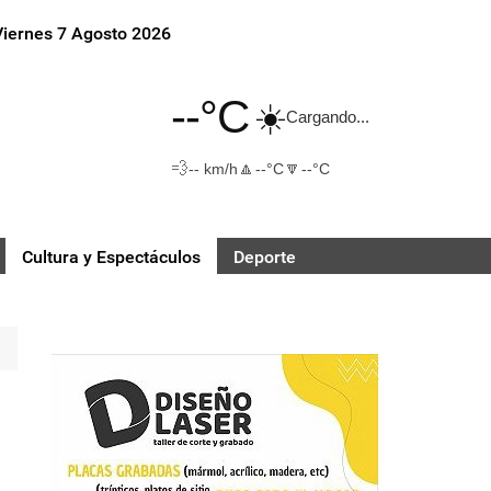
Viernes 7 Agosto 2026
--°C
☀️
Cargando...
💨
🔼
🔽
-- km/h
--°C
--°C
Cultura y Espectáculos
Deporte