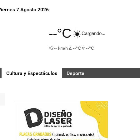
Viernes 7 Agosto 2026
--°C
☀️
Cargando...
💨
🔼
🔽
-- km/h
--°C
--°C
Cultura y Espectáculos
Deporte