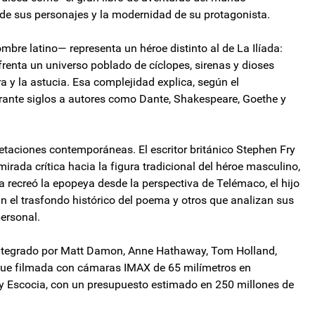
a de sus personajes y la modernidad de su protagonista.
bre latino— representa un héroe distinto al de La Ilíada:
frenta un universo poblado de cíclopes, sirenas y dioses
ra y la astucia. Esa complejidad explica, según el
urante siglos a autores como Dante, Shakespeare, Goethe y
retaciones contemporáneas. El escritor británico Stephen Fry
irada crítica hacia la figura tradicional del héroe masculino,
ra recreó la epopeya desde la perspectiva de Telémaco, el hijo
n el trasfondo histórico del poema y otros que analizan sus
personal.
integrado por Matt Damon, Anne Hathaway, Tom Holland,
 fue filmada con cámaras IMAX de 65 milímetros en
ia y Escocia, con un presupuesto estimado en 250 millones de