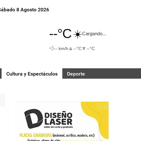
Sábado 8 Agosto 2026
--°C
☀️
Cargando...
💨
🔼
🔽
-- km/h
--°C
--°C
Cultura y Espectáculos
Deporte