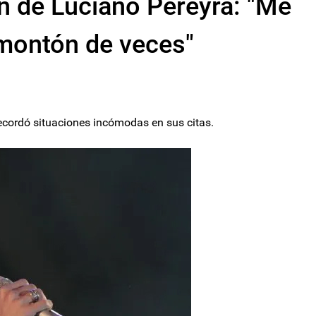
ón de Luciano Pereyra: "Me
 montón de veces"
recordó situaciones incómodas en sus citas.