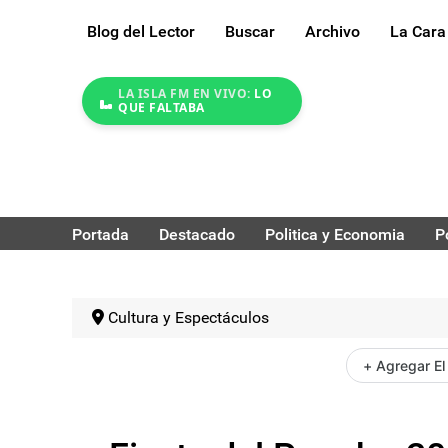
Blog del Lector
Buscar
Archivo
La Cara
LA ISLA FM EN VIVO:
LO
QUE FALTABA
Portada
Destacado
Politica y Economia
P
Cultura y Espectáculos
+ Agregar El