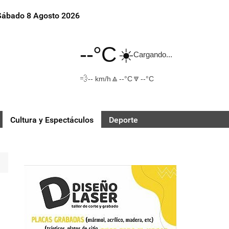
Sábado 8 Agosto 2026
--°C
☀️
Cargando...
💨
🔼
🔽
-- km/h
--°C
--°C
Cultura y Espectáculos
Deporte