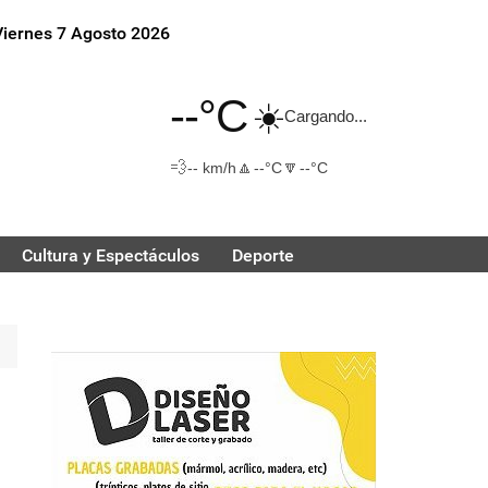
Viernes 7 Agosto 2026
--°C
☀️
Cargando...
💨
🔼
🔽
-- km/h
--°C
--°C
Cultura y Espectáculos
Deporte