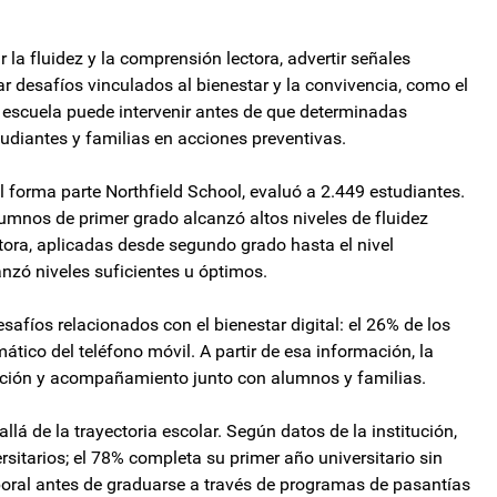
r la fluidez y la comprensión lectora, advertir señales
r desafíos vinculados al bienestar y la convivencia, como el
a escuela puede intervenir antes de que determinadas
tudiantes y familias en acciones preventivas.
al forma parte Northfield School, evaluó a 2.449 estudiantes.
alumnos de primer grado alcanzó altos niveles de fluidez
tora, aplicadas desde segundo grado hasta el nivel
nzó niveles suficientes u óptimos.
safíos relacionados con el bienestar digital: el 26% de los
tico del teléfono móvil. A partir de esa información, la
nción y acompañamiento junto con alumnos y familias.
á de la trayectoria escolar. Según datos de la institución,
sitarios; el 78% completa su primer año universitario sin
aboral antes de graduarse a través de programas de pasantías