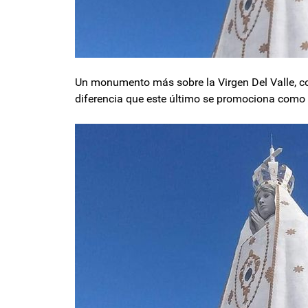
Un monumento más sobre la Virgen Del Valle, com
diferencia que este último se promociona como 