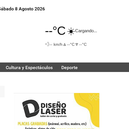
Sábado 8 Agosto 2026
--°C
☀️
Cargando...
💨
🔼
🔽
-- km/h
--°C
--°C
Cultura y Espectáculos
Deporte