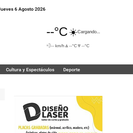
Jueves 6 Agosto 2026
--°C
☀️
Cargando...
💨
🔼
🔽
-- km/h
--°C
--°C
Cultura y Espectáculos
Deporte