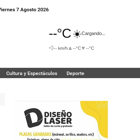
Viernes 7 Agosto 2026
--°C
☀️
Cargando...
💨
🔼
🔽
-- km/h
--°C
--°C
Cultura y Espectáculos
Deporte