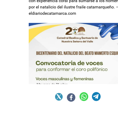
con experiencia coral para sumarse a los home
por el natalicio del ilustre fraile catamarqueño. 
eldiariodecatamarca.com