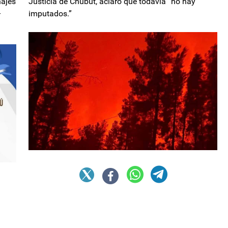
najes
Justicia de Chubut, aclaró que todavía “no hay
–
imputados.”