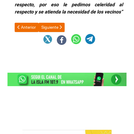
respecto, por eso le pedimos celeridad al
respecto y se atienda la necesidad de los vecinos”
Artículo anterior: Fuerte reclamo a Zijin- Liex por mano de obra 
Artículo siguiente: Tras el informe de La Isla FM: 
Anterior
Siguiente