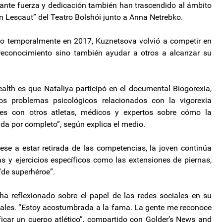
nte fuerza y ​​dedicación también han trascendido al ámbito
n Lescaut” del Teatro Bolshói junto a Anna Netrebko.
do temporalmente en 2017, Kuznetsova volvió a competir en
 reconocimiento sino también ayudar a otros a alcanzar su
th es que Nataliya participó en el documental Biogorexia,
os problemas psicológicos relacionados con la vigorexia
nes con otros atletas, médicos y expertos sobre cómo la
ida por completo”, según explica el medio.
pese a estar retirada de las competencias, la joven continúa
 y ejercicios específicos como las extensiones de piernas,
de superhéroe”.
ha reflexionado sobre el papel de las redes sociales en su
iales. “Estoy acostumbrada a la fama. La gente me reconoce
ificar un cuerpo atlético”, compartido con Golder’s News and