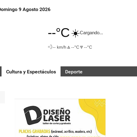
Domingo 9 Agosto 2026
--°C
☀️
Cargando...
💨
🔼
🔽
-- km/h
--°C
--°C
Cultura y Espectáculos
Deporte