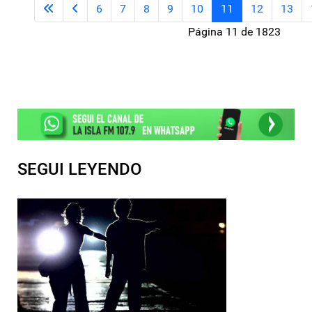
6
7
8
9
10
11
12
13
Página 11 de 1823
SEGUI LEYENDO